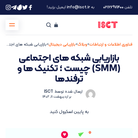
تلفن
۰۲۱66971400
به
info@isct.ir
ایمیل بزنید!
فناوری اطلاعات و ارتباطات
>
وبلاگ
>
بازاریابی دیجیتال
>
بازاریابی شبکه های اجتماعی (SMM) چیست ؛ تکنیک ها و ترفندها
بازاریابی شبکه های اجتماعی
(SMM) چیست ؛ تکنیک ها و
ترفندها
ارسال شده توسط
ISCT
بر
اردیبهشت 11, 1402
به پایین اسکرول کنید