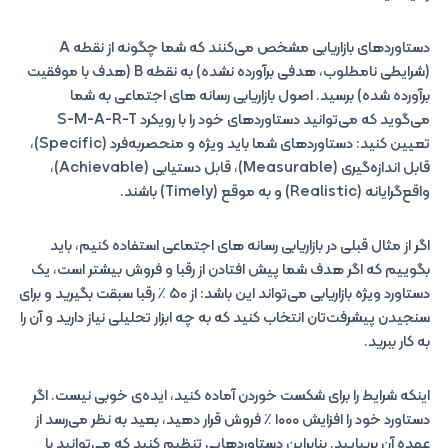
دستاوردهای بازاریابی مشخص می‌کنند که شما چگونه از نقطه A
(شرایطی نامطلوب، هدفی برآورده نشده) به نقطه B (هدف با موفقیت
برآورده شده) برسید. اصول بازاریابی رسانه های اجتماعی به شما
می‌گوید که می‌توانید دستاوردهای خود را با رویکرد S-M-A-R-T
تعیین کنید: دستاوردهای شما باید ویژه و منحصربه‌فرد (Specific)،
قابل اندازه‌گیری (Measurable)، قابل دستیابی (Achievable)،
واقع‌گرایانه (Realistic) و به موقع (Timely) باشند.
اگر از مثال قبلی در بازاریابی رسانه های اجتماعی استفاده کنیم، باید
بگوییم که اگر هدف شما پیش افتادن از رقبا و فروش بیشتر است، یک
دستاورد ویژه بازاریابی می‌تواند این باشد: از ۵۰ ٪ رقبا سبقت بگیرید و برای
سنجیدن پیشرفت‌تان انتخاب کنید که به چه ابزار تحلیلی نیاز دارید و آن را
به کار ببرید.
اینکه شرایط را برای شکست خوردن آماده کنید، ایده‌ی خوبی نیست. اگر
دستاورد خود را افزایش ۱۰۰۰ ٪ فروش قرار دهید، بعید به نظر می‌رسد از
عهده آن بربیایید. بنابراین دستاوردهایی تنظیم کنید که می‌توانید با