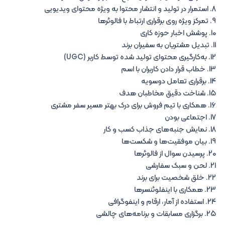
8. استمرار در تولید و انتشار محتوا به ویژه محتوای ویدیویی
9. تمرکز ویژه روی برقراری ارتباط با فالوئرها
10. پوشش اخبار حوزه کاری
11. تبدیل مشتریان به سفیران برند
12. به‌کارگیری محتوای تولید شده توسط کاربر (UGC)
13. خطاب قرار دادن کاربران با اسم
14. برقراری تعامل دوسویه
15. شناخت دقیق مخاطبان هدف
16. همکاری با تیم فروش برای درک بهتر مسیر سفر مشتری
17. اجتماعی بودن
18. نمایش جنبه‌های جذاب کسب و کار
19. بیان موفقیت‌ها و شکست‌ها
20. پرسیدن سوال از فالوئرها
21. لحن و سبک سفارشی
22. خلق شخصیت برای برند
23. همکاری با اینفلوئنسرها
24. استفاده از آمار، ارقام و اینفوگرافی
25. برگزاری مسابقات و برنامه‌های چالشی