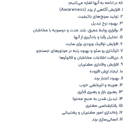
که در ادامه به آنها اشاره می‌کنیم:
1. افزایش آگاهی از برند (Awareness)
2. تولید سرنخ‌های باکیفیت
3. بهبود نرخ تبدیل
4. برقراری روابط عمیق، بلند مدت و دوسویه با مخاطبان
5. تحلیل رقبا و یادگیری از آنها
6. افزایش ترافیک ورودی برای سایت
7. اثرگذاری رو سئو و بهبود رتبه در موتورهای جستجو
8. دریافت اطلاعات مخاطبان و فالوئرها
9. افزایش وفاداری مشتریان
10. ایجاد ارزش افزوده
11. بهبود اعتبار برند
12. هزینه و اثربخشی خوب
13. رهبری بازار و رهبری فکری
14. تبدیل شدن به منبع محتوا
15. رفتارشناسی مشتری
16. راه‌اندازی امور مشتریان و پشتیبانی
17. انسانی‌سازی برند