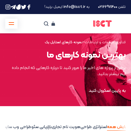
تلفن
۰۲۱66971400
به
info@isct.ir
ایمیل بزنید!
فناوری اطلاعات و ارتباطات
>
نمونه کارهای استایل یک
بهترین نمونه کارهای ما
برخی از پروژه های اخیر ما را مرور کنید تا درباره کارهایی که انجام داده
ایم بیشتر بدانید.
به پایین اسکرول کنید
نمایش همه
استراتژی طراحی
هویت نام تجاری
بازاریابی سئو
طراحی وب سایت