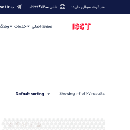
هر گونه سوالی دارید:
تلفن
۰۲۱66971400
به
sct.ir
صفحه اصلی
خدمات
وبلاگ
Showing 1–6 of 27 results