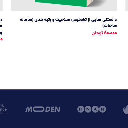
دانستنی هایی از تشخیص صلاحیت و رتبه بندی (سامانه
دا
ساجات)
مر
پی
80.000
تومان
00