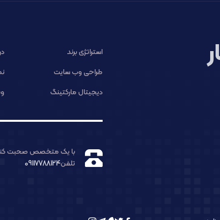
ر
استراتژی برند
در
طراحی وب سایت
نم
دیجیتال مارکتینگ
وب
با یک متخصص صحبت کنی
تلفن
09117788124