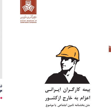
۳۹۴
00