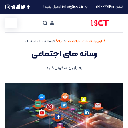
تلفن
۰۲۱66971400
به
info@isct.ir
ایمیل بزنید!
فناوری اطلاعات و ارتباطات
>
وبلاگ
>
رسانه های اجتماعی
رسانه های اجتماعی
به پایین اسکرول کنید