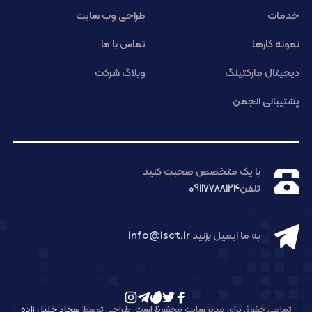
خدمات
طراحی وب سایت
نمونه کارها
تماس با ما
دیجیتال مارکتینگ
وبلاگ شرکت
پشتیبانی انجمن
با یک متخصص صحبت کنید
تلفن
09117788124
به ما ایمیل بزنید
info@isct.ir
تمامی حقوق برای مدیر سایت محفوظ است. طراحی توسط
سجاد خلیل زاده