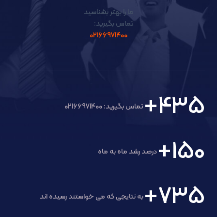
ما را بهتر بشناسید
تماس بگیرید:
۰۲۱66971400
+
435
تماس بگیرید: 02166971400
+
150
درصد رشد ماه به ماه
+
735
به نتایجی که می خواستند رسیده اند