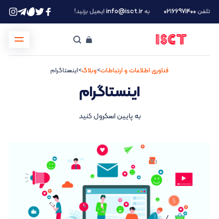
تلفن
۰۲۱66971400
به
info@isct.ir
ایمیل بزنید!
فناوری اطلاعات و ارتباطات
>
وبلاگ
>
اینستاگرام
اینستاگرام
به پایین اسکرول کنید