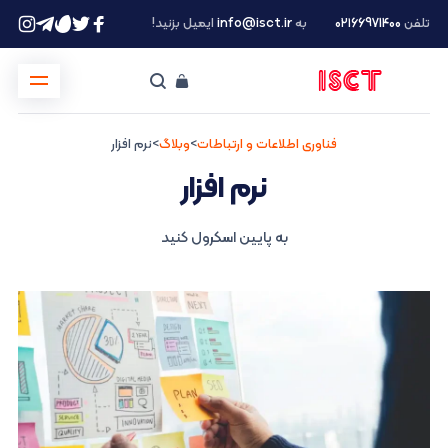
تلفن
۰۲۱66971400
به
info@isct.ir
ایمیل بزنید!
فناوری اطلاعات و ارتباطات
>
وبلاگ
>
نرم افزار
نرم افزار
به پایین اسکرول کنید