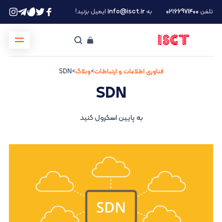
تلفن
۰۲۱66971400
به
info@isct.ir
ایمیل بزنید!
فناوری اطلاعات و ارتباطات
>
وبلاگ
>
SDN
SDN
به پایین اسکرول کنید