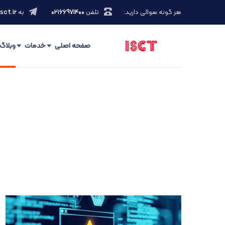
هر گونه سوالی دارید:
تلفن
۰۲۱66971400
به
sct.ir
صفحه اصلی
خدمات
وبلاگ