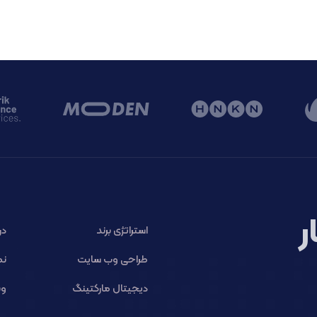
ر
استراتژی برند
در
طراحی وب سایت
نم
دیجیتال مارکتینگ
وب