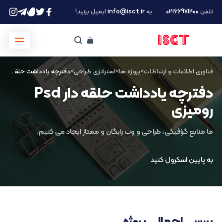
تلفن
۰۲۱66971400
به
info@isct.ir
ایمیل بزنید!
فناوری اطلاعات و ارتباطات
>
پروژه ها
>
استراتژی طراحی
>
دفترچه یادداشت حلقه دار Psd رومیزی
دفترچه یادداشت حلقه دار Psd
رومیزی
ما منابع گرافیکی، طراحی و وب رایگان و ممتاز ایجاد می کنیم.
به پایین اسکرول کنید