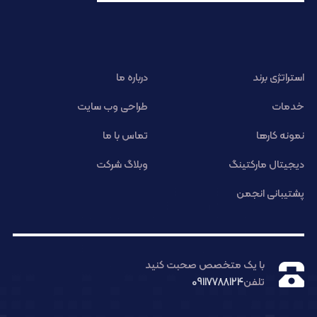
استراتژی برند
درباره ما
خدمات
طراحی وب سایت
نمونه کارها
تماس با ما
دیجیتال مارکتینگ
وبلاگ شرکت
پشتیبانی انجمن
با یک متخصص صحبت کنید
تلفن
09117788124