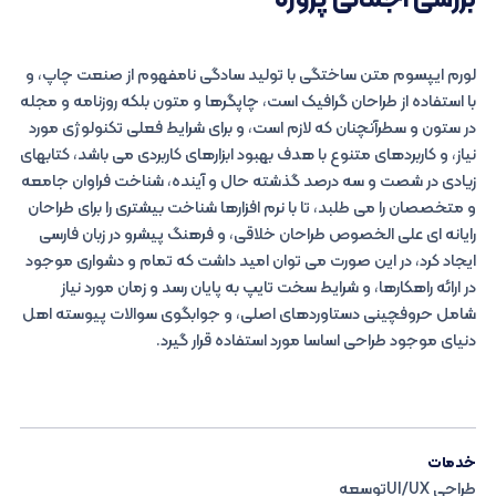
بررسی اجمالی پروژه
لورم ایپسوم متن ساختگی با تولید سادگی نامفهوم از صنعت چاپ، و
با استفاده از طراحان گرافیک است، چاپگرها و متون بلکه روزنامه و مجله
در ستون و سطرآنچنان که لازم است، و برای شرایط فعلی تکنولوژی مورد
نیاز، و کاربردهای متنوع با هدف بهبود ابزارهای کاربردی می باشد، کتابهای
زیادی در شصت و سه درصد گذشته حال و آینده، شناخت فراوان جامعه
و متخصصان را می طلبد، تا با نرم افزارها شناخت بیشتری را برای طراحان
رایانه ای علی الخصوص طراحان خلاقی، و فرهنگ پیشرو در زبان فارسی
ایجاد کرد، در این صورت می توان امید داشت که تمام و دشواری موجود
در ارائه راهکارها، و شرایط سخت تایپ به پایان رسد و زمان مورد نیاز
شامل حروفچینی دستاوردهای اصلی، و جوابگوی سوالات پیوسته اهل
دنیای موجود طراحی اساسا مورد استفاده قرار گیرد.
خدمات
طراحی UI/UXتوسعه