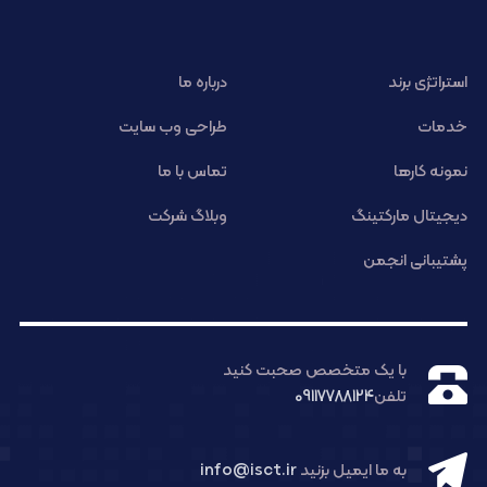
استراتژی برند
درباره ما
خدمات
طراحی وب سایت
نمونه کارها
تماس با ما
دیجیتال مارکتینگ
وبلاگ شرکت
پشتیبانی انجمن
با یک متخصص صحبت کنید
تلفن
09117788124
به ما ایمیل بزنید
info@isct.ir