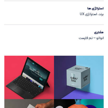
استراتژی ها
برند، استراتژی UX
مشتری
انواتو – تم فارست