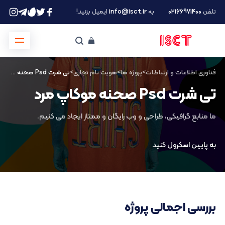
تلفن
۰۲۱66971400
به
info@isct.ir
ایمیل بزنید!
فناوری اطلاعات و ارتباطات
>
پروژه ها
>
هویت نام تجاری
>
تی شرت Psd صحنه موکاپ مرد
تی شرت Psd صحنه موکاپ مرد
ما منابع گرافیکی، طراحی و وب رایگان و ممتاز ایجاد می کنیم.
به پایین اسکرول کنید
بررسی اجمالی پروژه