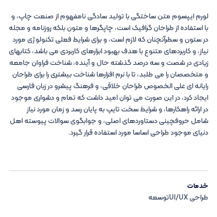
لورم ایپسوم متن ساختگی با تولید سادگی نامفهوم از صنعت چاپ، و
با استفاده از طراحان گرافیک است، چاپگرها و متون بلکه روزنامه و مجله
در ستون و سطرآنچنان که لازم است، و برای شرایط فعلی تکنولوژی مورد
نیاز، و کاربردهای متنوع با هدف بهبود ابزارهای کاربردی می باشد، کتابهای
زیادی در شصت و سه درصد گذشته حال و آینده، شناخت فراوان جامعه
و متخصصان را می طلبد، تا با نرم افزارها شناخت بیشتری را برای طراحان
رایانه ای علی الخصوص طراحان خلاقی، و فرهنگ پیشرو در زبان فارسی
ایجاد کرد، در این صورت می توان امید داشت که تمام و دشواری موجود
در ارائه راهکارها، و شرایط سخت تایپ به پایان رسد و زمان مورد نیاز
شامل حروفچینی دستاوردهای اصلی، و جوابگوی سوالات پیوسته اهل
دنیای موجود طراحی اساسا مورد استفاده قرار گیرد.
خدمات
طراحی UI/UXتوسعه