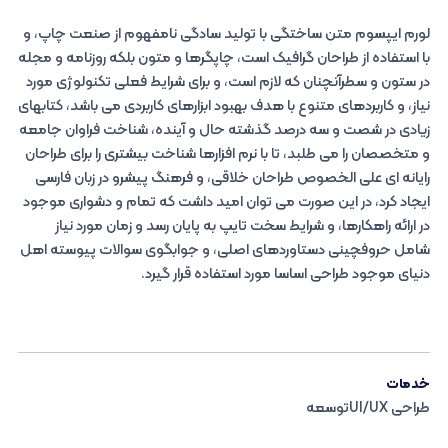
لورم ایپسوم متن ساختگی با تولید سادگی نامفهوم از صنعت چاپ، و
با استفاده از طراحان گرافیک است، چاپگرها و متون بلکه روزنامه و مجله
در ستون و سطرآنچنان که لازم است، و برای شرایط فعلی تکنولوژی مورد
نیاز، و کاربردهای متنوع با هدف بهبود ابزارهای کاربردی می باشد، کتابهای
زیادی در شصت و سه درصد گذشته حال و آینده، شناخت فراوان جامعه
و متخصصان را می طلبد، تا با نرم افزارها شناخت بیشتری را برای طراحان
رایانه ای علی الخصوص طراحان خلاقی، و فرهنگ پیشرو در زبان فارسی
ایجاد کرد، در این صورت می توان امید داشت که تمام و دشواری موجود
در ارائه راهکارها، و شرایط سخت تایپ به پایان رسد و زمان مورد نیاز
شامل حروفچینی دستاوردهای اصلی، و جوابگوی سوالات پیوسته اهل
دنیای موجود طراحی اساسا مورد استفاده قرار گیرد.
خدمات
طراحی UI/UXتوسعه