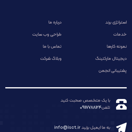
استراتژی برند
درباره ما
خدمات
طراحی وب سایت
نمونه کارها
تماس با ما
دیجیتال مارکتینگ
وبلاگ شرکت
پشتیبانی انجمن
با یک متخصص صحبت کنید
تلفن
09117788124
به ما ایمیل بزنید
info@isct.ir