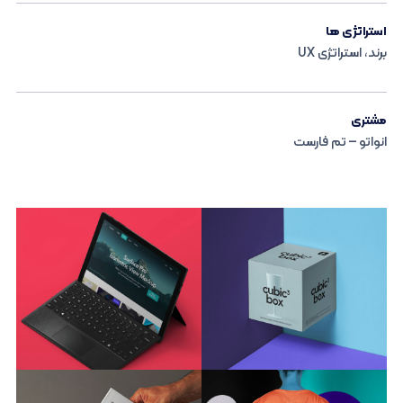
استراتژی ها
برند، استراتژی UX
مشتری
انواتو – تم فارست