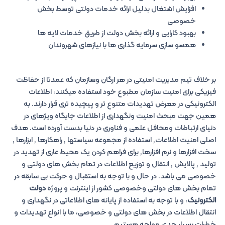
افزایش اشتغال بدلیل ارائه خدمات دولتی توسط بخش
خصوصی
بهبود کارایی و ارائه بخش دولت از طریق خدمات لایه ها
همسو سازی سرمایه گذاری ها با نیازهای شهروندان
بر خلاف تیم مدیریت امنیتی در هر ارگان وسازمان که عمدتا از حفاظت
فیزیکی برای امنیت سازمان مطبوع خود استفاده میکنند، اطلاعات
الکترونیکی در معرض تهدیدات متنوع تر و پیچیده تری قرار دارند. به
همین جهت مبحث امنیت ونگهداری از اطلاعات جایگاه ویژهای در
دنیای ارتباطات ومحافل علمی و فناوری در دنیا بدست آورده است. هدف
اصلی امنیت اطلاعات, استفاده از مجموعه سیاستها , راهکارها , ابزارها ,
سخت افزارها و نرم افزارها, برای فراهم کردن یک محیط عاری از تهدید در
تولید , پالایش , انتقال و توزیع اطلاعات در تمام بخش های دولتی و
خصوصی می باشد. در حال و با توجه به استقبال و حرکت بی سابقه در
تمام بخش های دولتی وخصوصی کشور از اینترنت و پروژه
دولت
الکترونیک
، و با توجه به استفاده از پایانه های اطلاعاتی در نگهداری و
انتقال اطلاعات در بخش های دولتی و خصوصی، ما با انواع تهدیدات و
خطرات بسیار جدی مواجه هستیم.