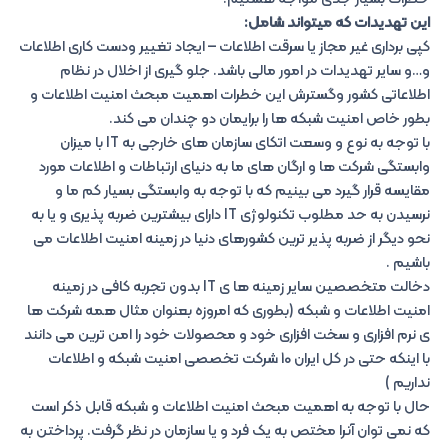
این تهدیدات که میتواند شامل:
کپی برداری غیر مجاز یا سرقت اطلاعات – ایجاد تغییر ودست کاری اطلاعات
و…و سایر تهدیدات در امور مالی باشد. جلو گیری از اخلال در نظام
اطلاعاتی کشور وگسترش این خطرات اهمیت مبحث امنیت اطلاعات و
بطور خاص امنیت شبکه ها را برایمان دو چندان می کند.
با توجه به نوع و وسعت اتکای سازمان های خارجی به IT با میزان
وابستگی شرکت ها و ارگان های ما به دنیای ارتباطات و اطلاعات مورد
مقایسه قرار گیرد می بینیم که با توجه به وابستگی بسیار کم ما و
نرسیدن به حد مطلوب تکنولوژی IT دارای بیشترین ضربه پذیری و یا به
نحو دیگر از ضربه پذیر ترین کشورهای دنیا در زمینه امنیت اطلاعات می
باشیم .
دخالت متخصصین سایر زمینه ها ی IT بدون تجربه کافی در زمینه
امنیت اطلاعات و شبکه (بطوری که امروزه بعنوان مثال همه شرکت ها
ی نرم افزاری و سخت افزاری خود و محصولات خود را امن ترین می دانند
با اینکه حتی در کل ایران 10 شرکت تخصصی امنیت شبکه و اطلاعات
نداریم )
حال با توجه به اهمیت مبحث امنیت اطلاعات و شبکه قابل ذکر است
که نمی توان آنرا مختص به یک فرد و یا سازمان در نظر گرفت. پرداختن به