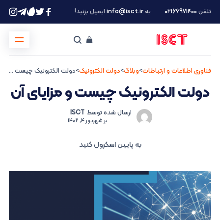
تلفن
۰۲۱66971400
به
info@isct.ir
ایمیل بزنید!
فناوری اطلاعات و ارتباطات
>
وبلاگ
>
دولت الکترونیک
>
دولت الکترونیک چیست و مزایای آن
دولت الکترونیک چیست و مزایای آن
ارسال شده توسط
ISCT
بر
شهریور 4, 1402
به پایین اسکرول کنید