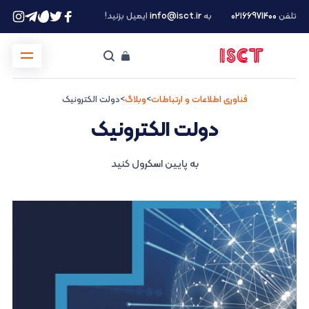
تلفن
۰۲۱66971400
به
info@isct.ir
ایمیل بزنید!
فناوری اطلاعات و ارتباطات
>
وبلاگ
>
دولت الکترونیک
دولت الکترونیک
به پایین اسکرول کنید