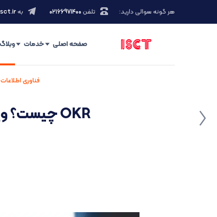
هر گونه سوالی دارید:
تلفن
۰۲۱66971400
به
sct.ir
صفحه اصلی
خدمات
وبلاگ
فناوری اطلاعات 
OKR چیست؟ ویژگی های برنامه OKR و مزایای مدل OKR در کسب و کار