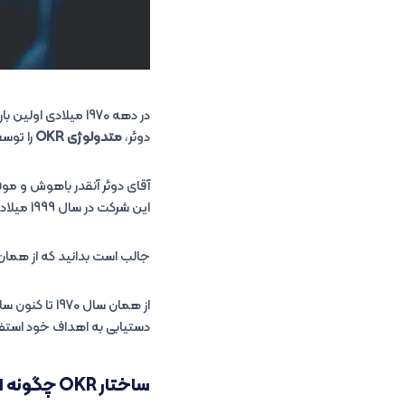
در دهه 1970 میلاد
دوئر،
متدولوژی OKR
را توسع
آقای دوئر آنقدر باهوش و موفق بود که بعدا
این شرکت در سال 1999 میلادی به اجرا دربیاورد.
جالب است بدانید که از همان 
از همان سال 1970 تا کنون سازمان‌های بزرگ در سراسر جهان، از جمله دیزنی، سامسونگ و آمازون از
دستیابی به اهداف خود استفا
ساختار OKR چگونه است ؟