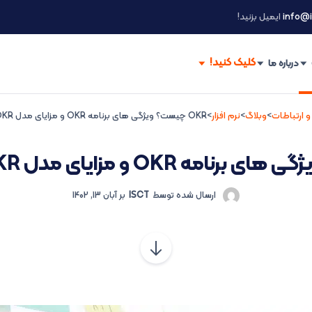
info@i
ایمیل بزنید!
درباره ما
و ارتباطات
>
وبلاگ
>
نرم افزار
>
OKR چیست؟ ویژگی های برنامه OKR و مزایای مدل OKR در کسب و کار
ارسال شده توسط
ISCT
بر
آبان 13, 1402