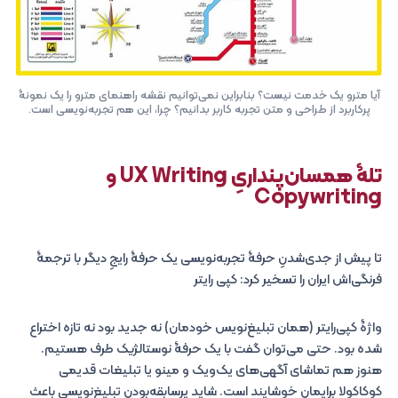
آیا مترو یک خدمت نیست؟ بنابراین نمی‌توانیم نقشه راهنمای مترو را یک نمونۀ
پرکاربرد از طراحی و متن تجربه کاربر بدانیم؟ چرا، این هم تجربه‌نویسی است.
تلۀ همسان‌پنداریِ UX Writing و
Copywriting
تا پیش از جدی‌شدنِ حرفۀ تجربه‌نویسی یک حرفۀ رایجِ دیگر با ترجمۀ
فرنگی‌اش ایران را تسخیر کرد: کپی رایتر
واژۀ کپی‌رایتر (همان تبلیغ‌نویس خودمان) نه جدید بود نه تازه اختراع
شده بود. حتی می‌توان گفت با یک حرفۀ نوستالژیک طرف هستیم.
هنوز هم تماشای آگهی‌های یک‌ویک و مینو یا تبلیغات قدیمی
کوکاکولا برایمان خوشایند است. شاید پرسابقه‌بودنِ تبلیغ‌نویسی باعث