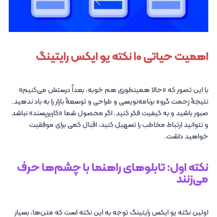
اهمیت حیاتی ۱۰ نکته یو ایکس رایتینگ
با این تصور که «حالا همینطوری هم خوبه، بعداً درستش می‌کنیم»
نتیجۀ زحمت گروه برنامه‌نویسی و طراحی و توسعۀ بازار را به باد ندهید.
صبور باشید و به کیفیت فکر کنید. اگر محصول شما «کاربرپسند» نباشد
و نتوانید ارتباط مخاطب را تسهیل کنید، اقبال کمی برای موفقیت
خواهید داشت.
نکته اول: تابلوهای راهنما با چشم‌ها حرف
می‌زنند
اولین نکته یو ایکس رایتینگ توجه به این نکته است که متن‌ها، بسیار