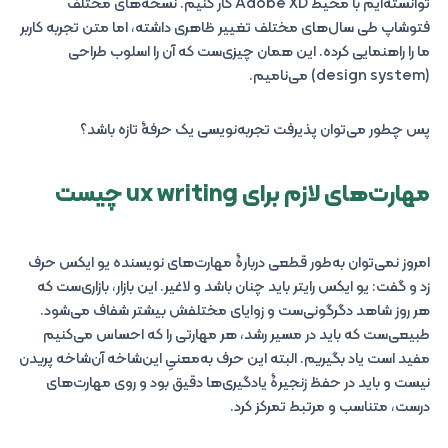
توانسته‌ایم با محیط Adobe XD کار کنیم. نسخه‌های مختلف
فتوشاپ طی سال‌های مختلف تغییر ظاهری داشته، اما متن تجربه کاربر
ما را راهنمایی کرده. این همان چیزی‌ست که آن را اسلوب طراحی
(design system) می‌نامیم.
پس چطور می‌توان پذیرفت تجربه‌نویسی یک حرفۀ تازه باشد؟
مهارت‌های لازم برای ux writing چیست
امروز نمی‌توان به‌طور قطعی دربارۀ مهارت‌های نویسنده یو ایکس حرف
زد و گفت: یو ایکس رایتر باید چنان باشد و لاغیر. این بازار، بازاری‌ست که
هر روز شاهد دگرگونی‌ست و زوایای مختلفش بیشتر شفاف می‌شود.
طبیعی‌ست که باید در مسیر رشد، هر مهارتی را که احساس می‌کنیم
مفید است یاد بگیریم. البته این حرف به‌معنیِ این‌شاخه آن‌شاخه پریدن
نیست و باید در حفظ زنجیرۀ یادگیری‌ها دقیق بود و روی مهارت‌های
درست، متناسب و مرتبط تمرکز کرد.