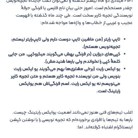
۲۰۲۱ میلادی دو ماه بیشتر گذشته و نمی‌توان گفت جایگاه تجربه‌نویس
چقدر مستحکم است. امروز حتی بیانِ نامِ فارسی یا فرنگی حرفۀ
نویسندگی تجربه کاربر سخت است. طی چند ماه گذشته با فهرست
عجیب و غریبی از خطاب‌ها و واژه‌ها مواجه شده‌ام:
تایپ رایتر (من ماشین تایپ دوست دارم ولی تایپ‌رایتر نیستم،
تجربه‌نویس هستم).
کپی‌های دیزاین (در فرنگی بهش می‌گویند میکروکپی. من جایی
کلمۀ کپی را نخواندم ولی بارها شنیدمش).
یو ایکس رایت (برخی مشتری‌ها بهم می‌گویند یو ایکس رایت
بنویس ولی من نویسنده تجربه کاربر هستم و متن تجربه کاربر
می‌نویسم نه یو ایکس رایت. اسم فرنگی‌اش هم یوایکس
رایتینگ است.
اغلب تیم‌های فنی هنوز نمی‌دانند اهمیت یوایکس رایتینگ چیست.
بارها به تیم‌ها یا افرادی برخورده‌ام که تجربه نویسی را با نوشتن کپشن
اینستاگرام اشتباه گرفته‌اند. اما: