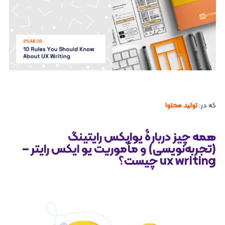
که در:
تولید محتوا
همه چیز دربارۀ یوایکس رایتینگ
(تجربه‌نویسی) و مأموریت یو ایکس رایتر –
ux writing چیست؟