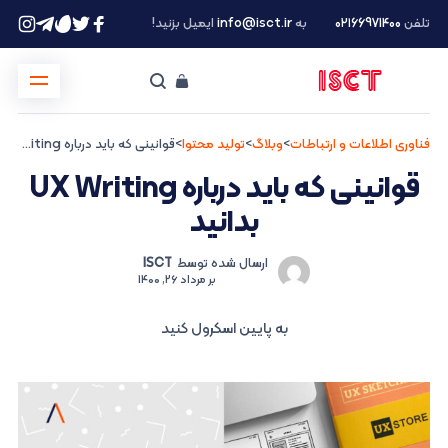
تلفن
۰۲۱66971400
به
info@isct.ir
ایمیل بزنید!
فناوری اطلاعات و ارتباطات
>
وبلاگ
>
تولید محتوا
>
قوانینی که باید درباره UX Writing بدانید
قوانینی که باید درباره UX Writing
بدانید
ارسال شده توسط
ISCT
بر
مرداد 26, 1400
به پایین اسکرول کنید