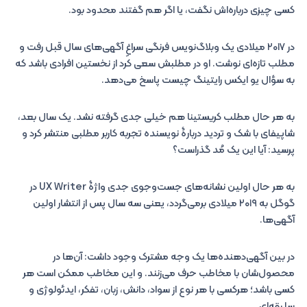
کسی چیزی درباره‌اش نگفت، یا اگر هم گفتند محدود بود.
در ۲۰۱۷ میلادی یک وبلاگ‌نویس فرنگی سراغِ آگهی‌های سال قبل رفت و
مطلب تازه‌ای نوشت. او در مطلبش سعی کرد از نخستین افرادی باشد که
به سؤال یو ایکس رایتینگ چیست پاسخ می‌دهد.
به هر حال مطلب کریستینا هم خیلی جدی گرفته نشد. یک سال بعد،
شاپیفای با شک و تردید دربارۀ نویسنده تجربه کاربر مطلبی منتشر کرد و
پرسید: آیا این یک مُد گذراست؟
به هر حال اولین نشانه‌های جست‌وجوی جدی واژۀ UX Writer در
گوگل به ۲۰۱۹ میلادی برمی‌گردد، یعنی سه سال پس از انتشار اولین
آگهی‌ها.
در بین آگهی‌دهنده‌ها یک وجه مشترک وجود داشت: آن‌ها در
محصول‌شان با مخاطب حرف می‌زنند. و این مخاطب ممکن است هر
کسی باشد؛ هرکسی با هر نوع از سواد، دانش، زبان، تفکر، ایدئولوژی و
سلیقه‌ای.