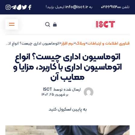
تلفن
۰۲۱66971400
به
info@isct.ir
ایمیل بزنید!
فناوری اطلاعات و ارتباطات
>
وبلاگ
>
نرم افزار
>
اتوماسیون اداری چیست؟ انواع اتوماسیون اداری با کاربرد، مزایا و معایب آن
اتوماسیون اداری چیست؟ انواع
اتوماسیون اداری با کاربرد، مزایا و
معایب آن
ارسال شده توسط
ISCT
بر
شهریور 25, 1402
به پایین اسکرول کنید