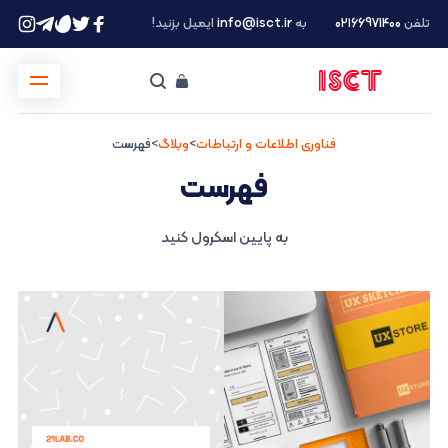
تلفن
۰۲۱66971400
به
info@isct.ir
ایمیل بزنید!
فناوری اطلاعات و ارتباطات
>
وبلاگ
>
فهرست
فهرست
به پایین اسکرول کنید