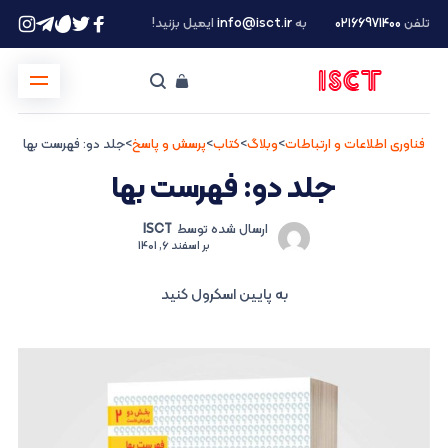
تلفن
۰۲۱66971400
به
info@isct.ir
ایمیل بزنید!
فناوری اطلاعات و ارتباطات
>
وبلاگ
>
کتاب
>
پرسش و پاسخ
>
جلد دو: فهرست بها
جلد دو: فهرست بها
ارسال شده توسط
ISCT
بر
اسفند 6, 1401
به پایین اسکرول کنید