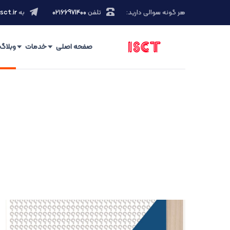
هر گونه سوالی دارید:
تلفن
۰۲۱66971400
به
sct.ir
صفحه اصلی
خدمات
وبلاگ