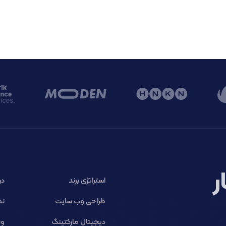
ر
استراتژی برند
در
طراحی وب سایت
نم
دیجیتال مارکتینگ
وب