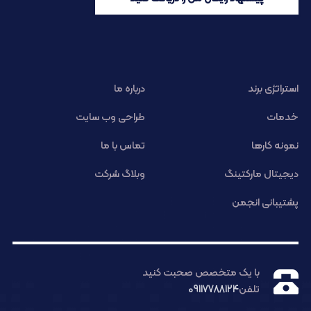
استراتژی برند
درباره ما
خدمات
طراحی وب سایت
نمونه کارها
تماس با ما
دیجیتال مارکتینگ
وبلاگ شرکت
پشتیبانی انجمن
با یک متخصص صحبت کنید
تلفن
09117788124