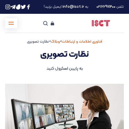
تلفن
۰۲۱66971400
به
info@isct.ir
ایمیل بزنید!
فناوری اطلاعات و ارتباطات
>
وبلاگ
>
نظارت تصویری
نظارت تصویری
به پایین اسکرول کنید