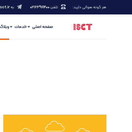
هر گونه سوالی دارید:
تلفن
۰۲۱66971400
به
sct.ir
صفحه اصلی
خدمات
وبلاگ