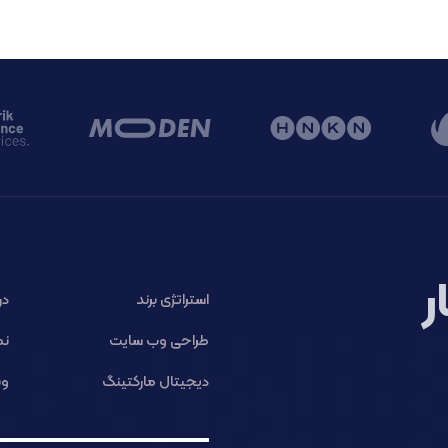
ر
استراتژی برند
در
طراحی وب سایت
نم
دیجیتال مارکتینگ
وب