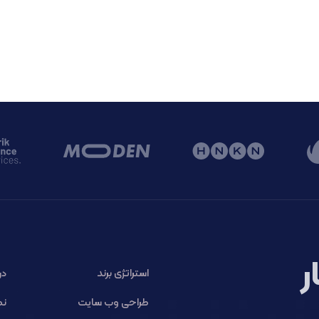
ر
استراتژی برند
در
طراحی وب سایت
نم