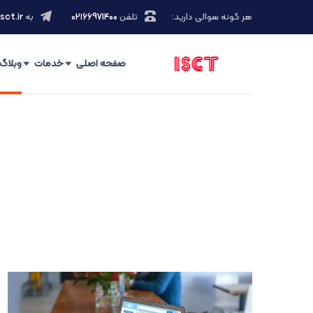
هر گونه سوالی دارید:
تلفن
۰۲۱66971400
به
sct.ir
صفحه اصلی
خدمات
وبلاگ