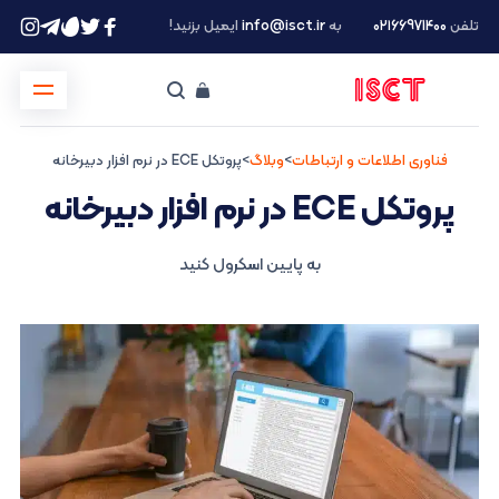
تلفن
۰۲۱66971400
به
info@isct.ir
ایمیل بزنید!
فناوری اطلاعات و ارتباطات
>
وبلاگ
>
پروتکل ECE در نرم افزار دبیرخانه
پروتکل ECE در نرم افزار دبیرخانه
به پایین اسکرول کنید