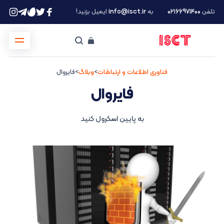
تلفن
۰۲۱66971400
به
info@isct.ir
ایمیل بزنید!
فناوری اطلاعات و ارتباطات
>
وبلاگ
>
فایروال
فایروال
به پایین اسکرول کنید