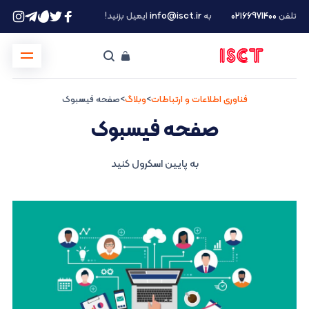
تلفن
۰۲۱66971400
به
info@isct.ir
ایمیل بزنید!
فناوری اطلاعات و ارتباطات
>
وبلاگ
>
صفحه فیسبوک
صفحه فیسبوک
به پایین اسکرول کنید