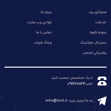
استراتژی برند
درباره ما
خدمات
طراحی وب سایت
نمونه کارها
تماس با ما
دیجیتال مارکتینگ
وبلاگ شرکت
پشتیبانی انجمن
با یک متخصص صحبت کنید
تلفن
09117788124
به ما ایمیل بزنید
info@isct.ir