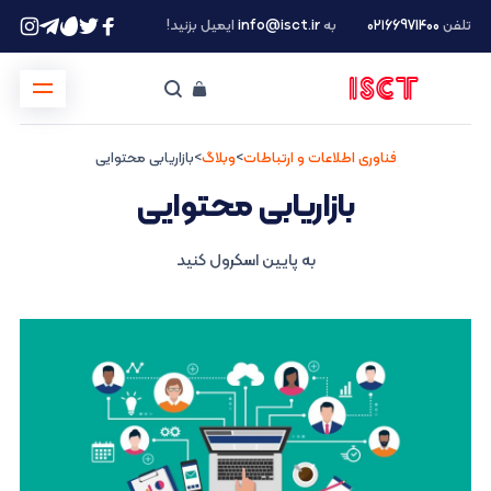
تلفن
۰۲۱66971400
به
info@isct.ir
ایمیل بزنید!
فناوری اطلاعات و ارتباطات
>
وبلاگ
>
بازاریابی محتوایی
بازاریابی محتوایی
به پایین اسکرول کنید