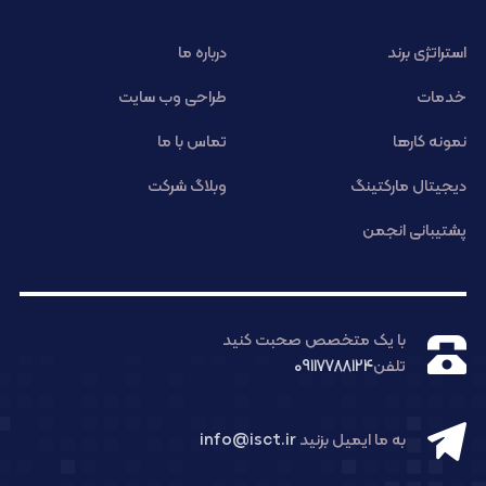
استراتژی برند
درباره ما
خدمات
طراحی وب سایت
نمونه کارها
تماس با ما
دیجیتال مارکتینگ
وبلاگ شرکت
پشتیبانی انجمن
با یک متخصص صحبت کنید
تلفن
09117788124
به ما ایمیل بزنید
info@isct.ir