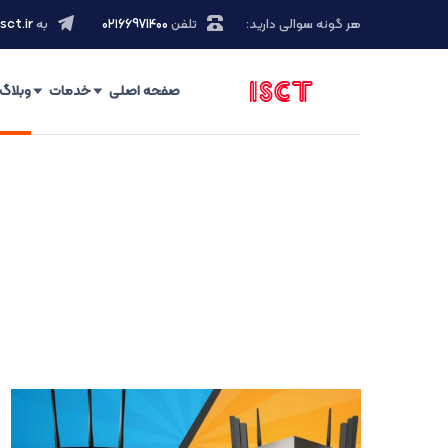
هر گونه سوالی دارید:
تلفن
۰۲۱66971400
به
sct.ir
صفحه اصلی
خدمات
وبلاگ