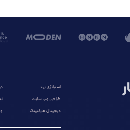
ر
استراتژی برند
در
طراحی وب سایت
نم
دیجیتال مارکتینگ
وب