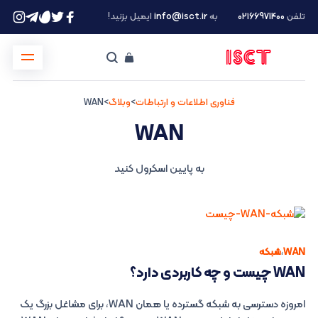
تلفن
۰۲۱66971400
به
info@isct.ir
ایمیل بزنید!
فناوری اطلاعات و ارتباطات
>
وبلاگ
>
WAN
WAN
به پایین اسکرول کنید
WAN
،
شبکه
WAN چیست و چه کاربردی دارد؟
امروزه دسترسی به شبکه گسترده یا همان WAN، برای مشاغل بزرگ یک