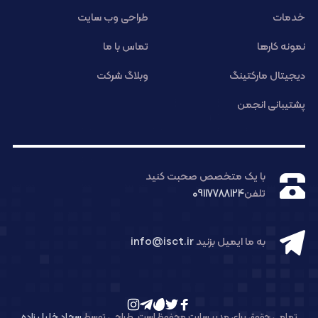
خدمات
طراحی وب سایت
نمونه کارها
تماس با ما
دیجیتال مارکتینگ
وبلاگ شرکت
پشتیبانی انجمن
با یک متخصص صحبت کنید
تلفن
09117788124
به ما ایمیل بزنید
info@isct.ir
تمامی حقوق برای مدیر سایت محفوظ است. طراحی توسط
سجاد خلیل زاده