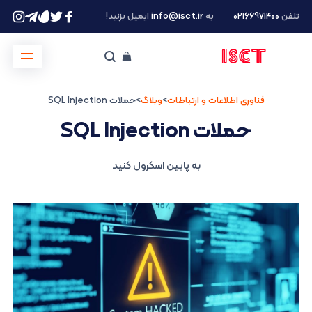
تلفن
۰۲۱66971400
به
info@isct.ir
ایمیل بزنید!
فناوری اطلاعات و ارتباطات
>
وبلاگ
>
حملات SQL Injection
حملات SQL Injection
به پایین اسکرول کنید