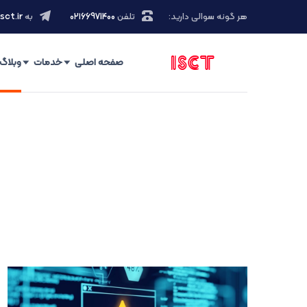
هر گونه سوالی دارید:
تلفن
۰۲۱66971400
به
sct.ir
صفحه اصلی
خدمات
وبلاگ