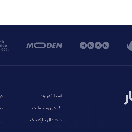
ر
استراتژی برند
در
طراحی وب سایت
نم
دیجیتال مارکتینگ
وب