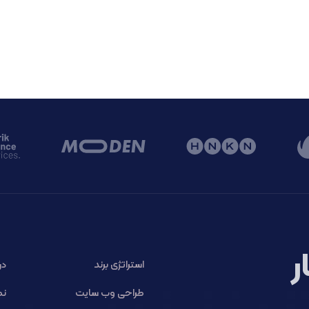
ر
استراتژی برند
در
طراحی وب سایت
نم