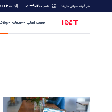
هر گونه سوالی دارید:
تلفن
۰۲۱66971400
به
sct.ir
صفحه اصلی
خدمات
وبلاگ