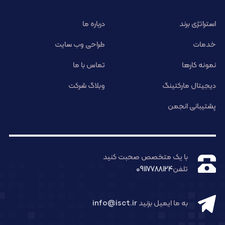
استراتژی برند
درباره ما
خدمات
طراحی وب سایت
نمونه کارها
تماس با ما
دیجیتال مارکتینگ
وبلاگ شرکت
پشتیبانی انجمن
با یک متخصص صحبت کنید
تلفن
09117788124
به ما ایمیل بزنید
info@isct.ir