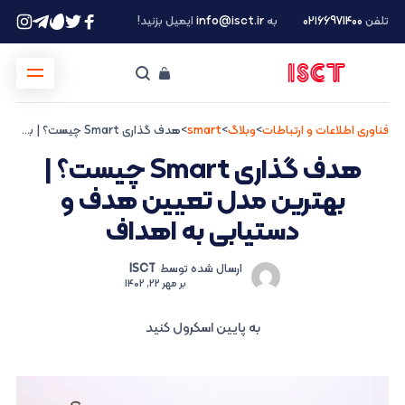
تلفن
۰۲۱66971400
به
info@isct.ir
ایمیل بزنید!
فناوری اطلاعات و ارتباطات
>
وبلاگ
>
smart
>
هدف گذاری Smart چیست؟ | بهترین مدل تعیین هدف و دستیابی به اهداف
هدف گذاری Smart چیست؟ |
بهترین مدل تعیین هدف و
دستیابی به اهداف
ارسال شده توسط
ISCT
بر
مهر 22, 1402
به پایین اسکرول کنید