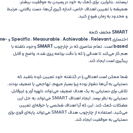
نیستند. بنابراین، برای کمک به خود در رسیدن به موفقیت بیشتر،
همیشه با تعیین اهداف خاص، اندازه گیری آن‌ها، دست یافتنی، مرتبط
و محدود به زمان شروع کنید.
SMART
مخفف کلمه
اختصاری
Relevant
،
Achievable
،
Measurable
،
Specific
و
me-
based
است. تمام عناصری که در چارچوب
SMART
وجود داشته با
هم کار می‌کند تا هدفی را که با دقت برنامه ریزی شده، واضح و قابل
پیگیری است ایجاد کند.
شما ممکن است اهدافی را در گذشته خود تعیین کرده باشید که
دستیابی به آن‌ها دشوار بوده زیرا بسیار مبهم، تهاجمی یا ضعیف بودند.
تلاش برای دستیابی به یک هدف ضعیف می‌تواند دلهره آور و غیرقابل
دستیابی به نظر برسد. ایجاد اهداف SMART می‌تواند به حل این
مشکلات کمک کند. این که آیا اهداف شخصی یا حرفه‌ای تعیین
می‌کنید، استفاده از چارچوب هدف SMART می‌تواند پایه‌ای قوی برای
دستیابی به موفقیت ایجاد کند.