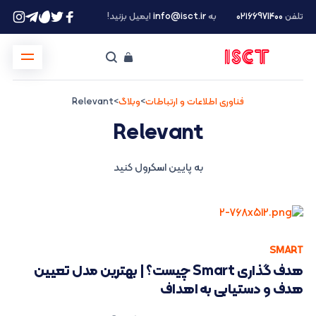
تلفن
۰۲۱66971400
به
info@isct.ir
ایمیل بزنید!
فناوری اطلاعات و ارتباطات
>
وبلاگ
>
Relevant
Relevant
به پایین اسکرول کنید
SMART
هدف گذاری Smart چیست؟ | بهترین مدل تعیین
هدف و دستیابی به اهداف