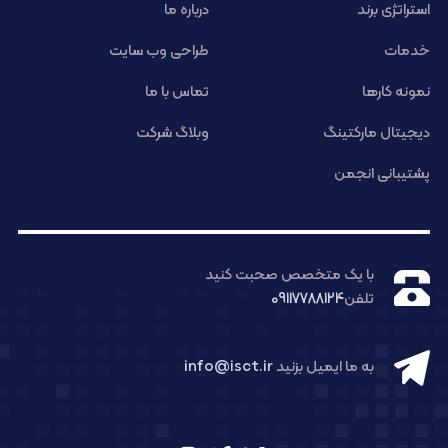
استراتژی برند
درباره ما
خدمات
طراحی وب سایت
نمونه کارها
تماس با ما
دیجیتال مارکتینگ
وبلاگ شرکت
پشتیبانی انجمن
با یک متخصص صحبت کنید
تلفن
09117788124
به ما ایمیل بزنید
info@isct.ir