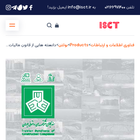
تلفن
۰۲۱66971400
به
info@isct.ir
ایمیل بزنید!
فناوری اطلاعات و ارتباطات
>
Products
>
بولتن
>
دانسته هایی از قانون مالیات های مستقیم