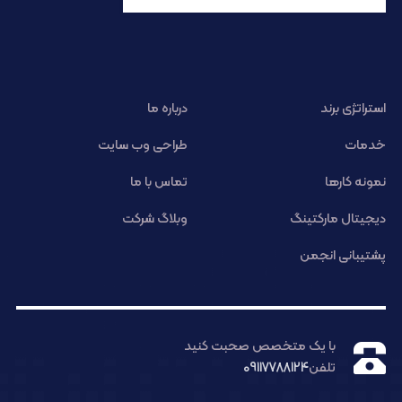
استراتژی برند
درباره ما
خدمات
طراحی وب سایت
نمونه کارها
تماس با ما
دیجیتال مارکتینگ
وبلاگ شرکت
پشتیبانی انجمن
با یک متخصص صحبت کنید
تلفن
09117788124