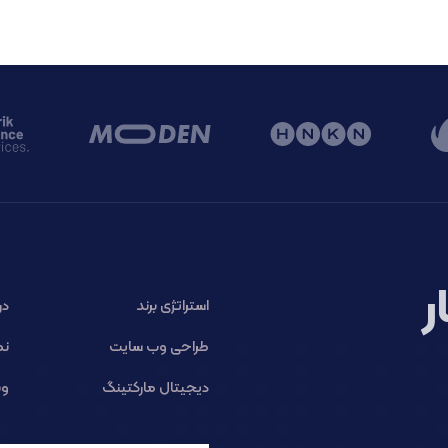
ر
استراتژی برند
در
طراحی وب سایت
نم
دیجیتال مارکتینگ
وب