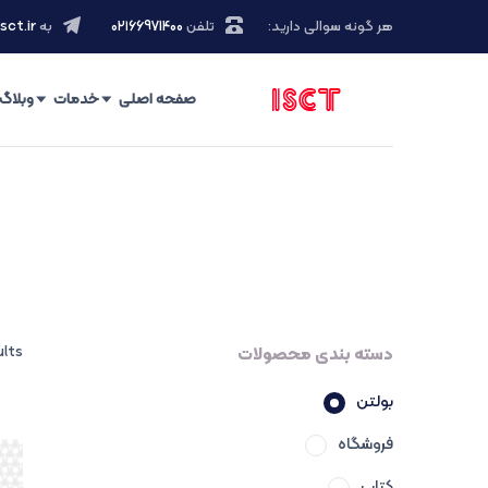
هر گونه سوالی دارید:
تلفن
۰۲۱66971400
به
sct.ir
صفحه اصلی
خدمات
وبلاگ
دسته بندی محصولات
ults
بولتن
فروشگاه
کتاب