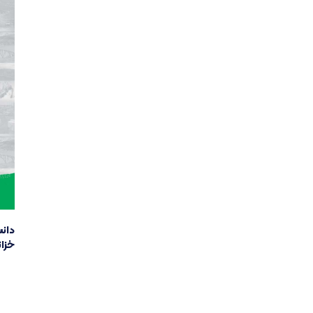
دانس
خزان