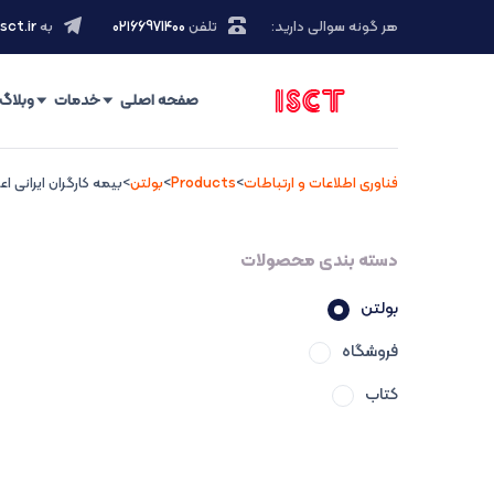
هر گونه سوالی دارید:
تلفن
۰۲۱66971400
به
sct.ir
صفحه اصلی
خدمات
وبلاگ
فناوری اطلاعات و ارتباطات
>
Products
>
بولتن
>
بیمه کارگران ایرانی اع
دسته بندی محصولات
بولتن
فروشگاه
کتاب