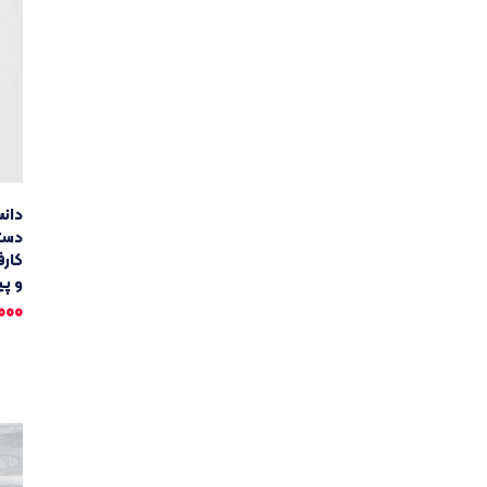
دانس
دست
کارف
و پی
000