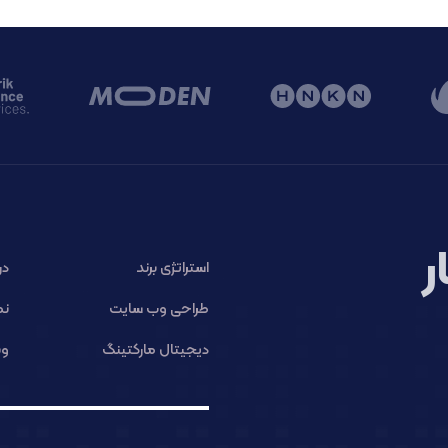
ر
استراتژی برند
در
طراحی وب سایت
نم
دیجیتال مارکتینگ
وب