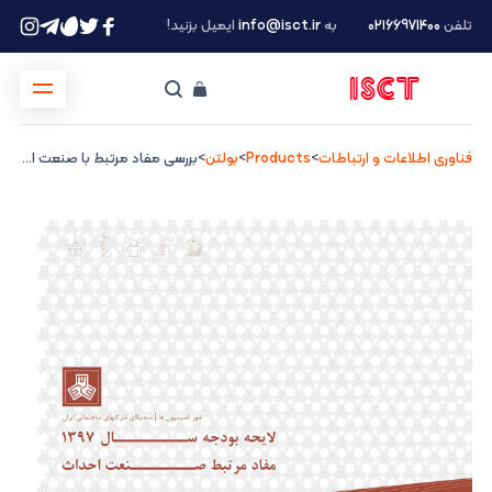
تلفن
۰۲۱66971400
به
info@isct.ir
ایمیل بزنید!
فناوری اطلاعات و ارتباطات
>
Products
>
بولتن
>
بررسی مفاد مرتبط با صنعت احداث در لایحه بودجه سال ۱۳۹۷