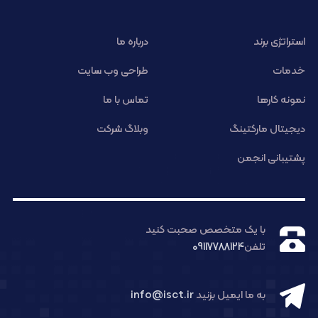
استراتژی برند
درباره ما
خدمات
طراحی وب سایت
نمونه کارها
تماس با ما
دیجیتال مارکتینگ
وبلاگ شرکت
پشتیبانی انجمن
با یک متخصص صحبت کنید
تلفن
09117788124
به ما ایمیل بزنید
info@isct.ir