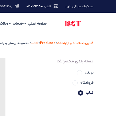
هر گونه سوالی دارید:
تلفن
۰۲۱66971400
به
sct.ir
صفحه اصلی
خدمات
وبلاگ
فناوری اطلاعات و ارتباطات
>
Products
>
کتاب
>
مجموعه پرسش و پاسخ در
دسته بندی محصولات
بولتن
فروشگاه
کتاب