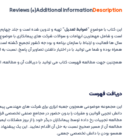
در
Reviews (0)
Additional information
Description
ارتباط
با
امور
این کتاب با موضوع “
ضوابط تعدیل
” تهیه و تدوین شده است و جلد چهارم از
پیمانکاری
است و شامل مهمترین ابهامات و سوالات شرکت های پیمانکاری با موضوع
–
سال ها فعالیت و ارتباط با سازمان برنامه و بودجه کشور تجمیع گشته است.
جلد
همراه بوده و شما می توانید با در اختیار داشتن تصاویر آن پاسخ، نسبت به اس
۴
quantity
همچنین جهت مطالعه فهرست کتاب می توانید با دریافت آن و مطالعه، از
دریافت فهرست
این مجموعه موضوعی همچون جعبه ابزاری برای شرکت های مهندسی پیمانک
دانش تجربی قوانین و مقررات را بدون حضور در مجامع صنفی تخصصی فراهم 
مطالعه تجربیات رخ داده توسط پیمانکاران دیگر خود را از بروز مشکلات ایم
مطالعه آن از مسیر صحیح نسبت به حل آن اقدام نمایید. این یک پیشنه
همسو بودن با دانش تخصصی جمعی.