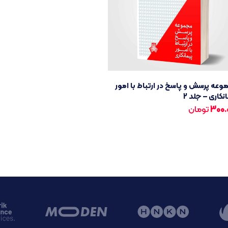
عه پرسش و پاسخ در ارتباط با امور
نکاری – جلد 2
300.
تومان