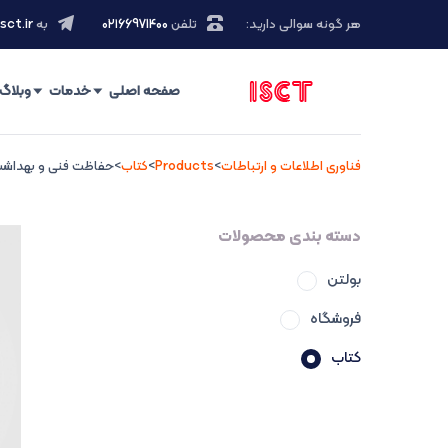
هر گونه سوالی دارید:
تلفن
۰۲۱66971400
به
sct.ir
صفحه اصلی
خدمات
وبلاگ
فناوری اطلاعات و ارتباطات
>
Products
>
کتاب
>
حفاظت فنی و بهداشت 
دسته بندی محصولات
بولتن
فروشگاه
کتاب