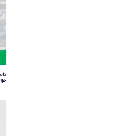
دانس
خزان