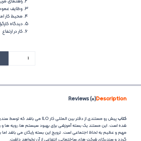
راهنمای مرب
وظایف عمو
محیط کار ام
دیدگاه کارگرا
کار در ارتفاع
حفاظت
فنی
و
بهداشت
کار
Reviews (0)
Description
برای
صنعت
ساختمان
کتاب
پیش رو مستندی از دفتر بین المللی کا
(مستند
شده است. این مستند یک بسته آموزشی برای بهبود سیستم ها، رویه ها و 
دفتر
مهم و عظیم به لحاظ اجتماعی است. ترویج این بسته رایگان می باشد اما ب
بین
گردد و سندیکای شرکت های ساختمانی، انتفاعی از آن نخواهد داشت.