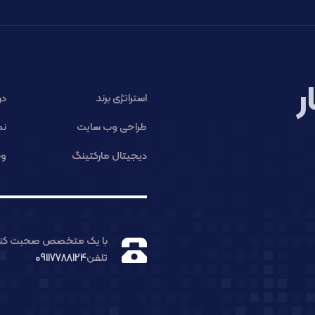
ر
استراتژی برند
در
طراحی وب سایت
نم
دیجیتال مارکتینگ
وب
با یک متخصص صحبت کنی
تلفن
09117788124