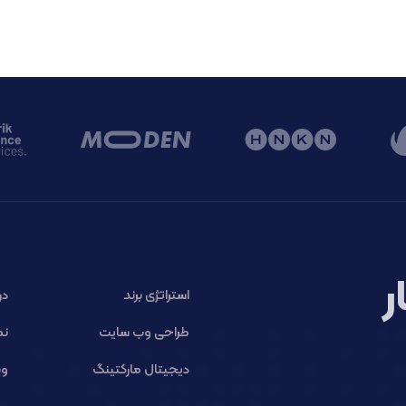
ر
استراتژی برند
در
طراحی وب سایت
نم
دیجیتال مارکتینگ
وب