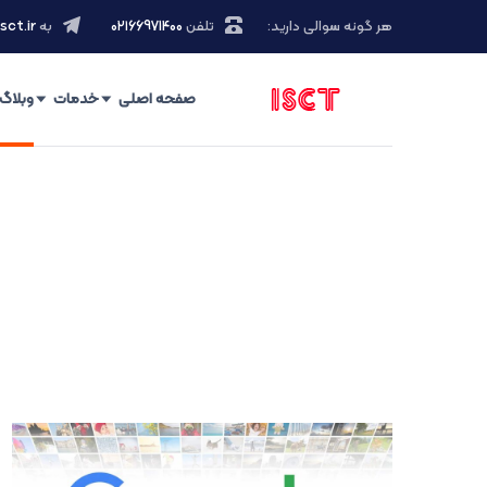
هر گونه سوالی دارید:
تلفن
۰۲۱66971400
به
sct.ir
صفحه اصلی
خدمات
وبلاگ