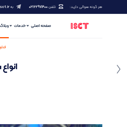
هر گونه سوالی دارید:
تلفن
۰۲۱66971400
به
sct.ir
صفحه اصلی
خدمات
وبلاگ
فناو
انواع 