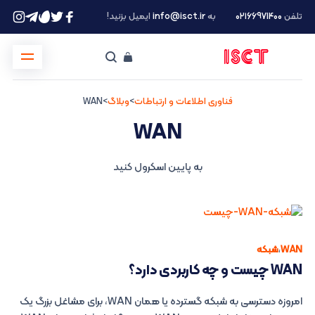
تلفن
۰۲۱66971400
به
info@isct.ir
ایمیل بزنید!
فناوری اطلاعات و ارتباطات
>
وبلاگ
>
WAN
WAN
به پایین اسکرول کنید
WAN
،
شبکه
WAN چیست و چه کاربردی دارد؟
امروزه دسترسی به شبکه گسترده یا همان WAN، برای مشاغل بزرگ یک