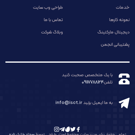
خدمات
طراحی وب سایت
نمونه کارها
تماس با ما
دیجیتال مارکتینگ
وبلاگ شرکت
پشتیبانی انجمن
با یک متخصص صحبت کنید
تلفن
09117788124
به ما ایمیل بزنید
info@isct.ir
تمامی حقوق برای مدیر سایت محفوظ است. طراحی توسط
سجاد خلیل زاده