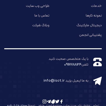
خدمات
طراحی وب سایت
نمونه کارها
تماس با ما
دیجیتال مارکتینگ
وبلاگ شرکت
پشتیبانی انجمن
با یک متخصص صحبت کنید
تلفن
09117788124
به ما ایمیل بزنید
info@isct.ir
تمامی حقوق برای مدیر سایت محفوظ است. طراحی توسط
سجاد خلیل زاده