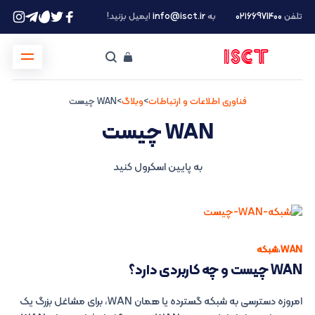
تلفن
۰۲۱66971400
به
info@isct.ir
ایمیل بزنید!
فناوری اطلاعات و ارتباطات
>
وبلاگ
>
WAN چیست
WAN چیست
به پایین اسکرول کنید
WAN
،
شبکه
WAN چیست و چه کاربردی دارد؟
امروزه دسترسی به شبکه گسترده یا همان WAN، برای مشاغل بزرگ یک