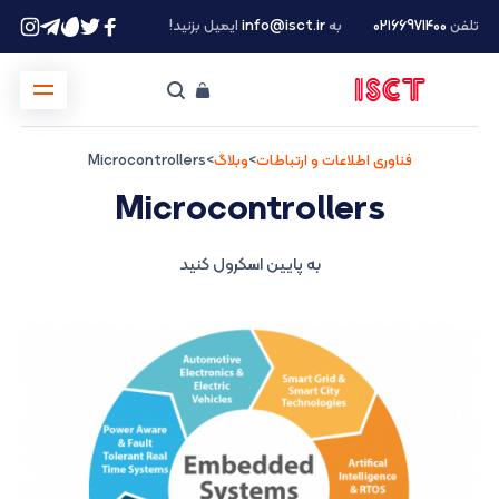
تلفن
۰۲۱66971400
به
info@isct.ir
ایمیل بزنید!
فناوری اطلاعات و ارتباطات
>
وبلاگ
>
Microcontrollers
Microcontrollers
به پایین اسکرول کنید