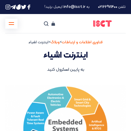
تلفن
۰۲۱66971400
به
info@isct.ir
ایمیل بزنید!
فناوری اطلاعات و ارتباطات
>
وبلاگ
>
اینترنت اشیاء
اینترنت اشیاء
به پایین اسکرول کنید