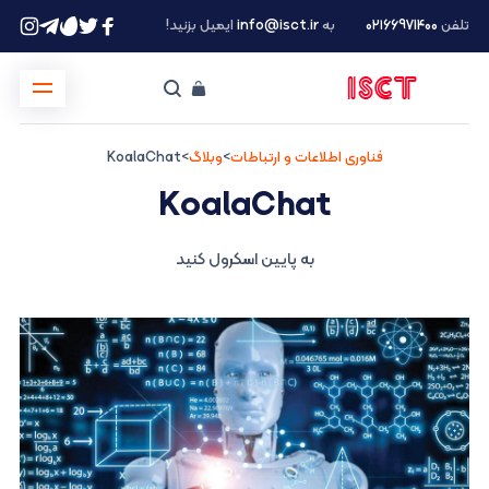
تلفن
۰۲۱66971400
به
info@isct.ir
ایمیل بزنید!
فناوری اطلاعات و ارتباطات
>
وبلاگ
>
KoalaChat
KoalaChat
به پایین اسکرول کنید