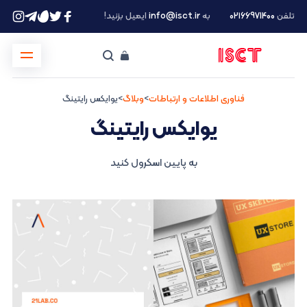
تلفن
۰۲۱66971400
به
info@isct.ir
ایمیل بزنید!
فناوری اطلاعات و ارتباطات
>
وبلاگ
>
یوایکس رایتینگ
یوایکس رایتینگ
به پایین اسکرول کنید